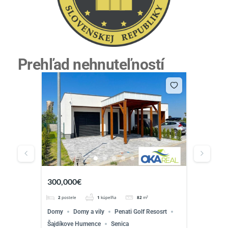
Prehľad nehnuteľností
300,000€
299,0
2
postele
1
kúpeľňa
82
m²
5
Domy
Domy a vily
Penati Golf Resosrt
Chata
osti
Šajdíkove Humence
Senica