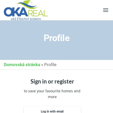
OKA
Predaj, kúpa
a
REAL
financovanie
nehnuteľností
Profile
Domovská stránka
»
Profile
Sign in or register
to save your favourite homes and
more
Log in with email