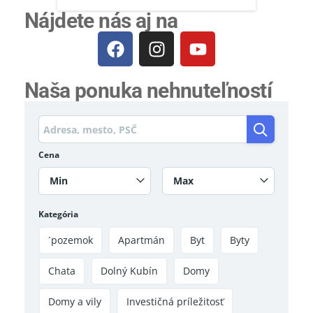
Nájdete nás aj na
Naša ponuka nehnuteľností
Cena
Min
Max
Kategória
´pozemok
Apartmán
Byt
Byty
Chata
Dolný Kubín
Domy
Domy a vily
Investičná príležitosť