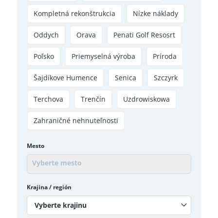
Kompletná rekonštrukcia
Nízke náklady
Oddych
Orava
Penati Golf Resosrt
Poľsko
Priemyselná výroba
Príroda
Šajdíkove Humence
Senica
Szczyrk
Terchova
Trenčín
Uzdrowiskowa
Zahraničné nehnuteľnosti
Mesto
Krajina / región
Vyberte krajinu