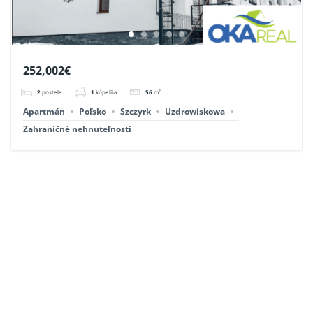
252,002€
2
postele
1
kúpeľňa
56
m²
Apartmán
Poľsko
Szczyrk
Uzdrowiskowa
Zahraničné nehnuteľnosti