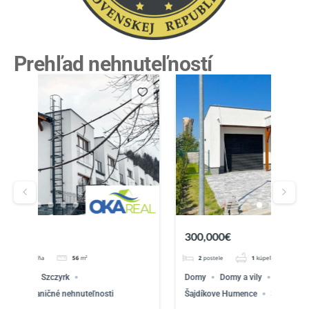
Prehľad nehnuteľností
300,000€
299
2
postele
1
kúpeľňa
82
m²
5
Domy
Domy a vily
Penati Golf Resosrt
Chat
Šajdíkove Humence
Senica