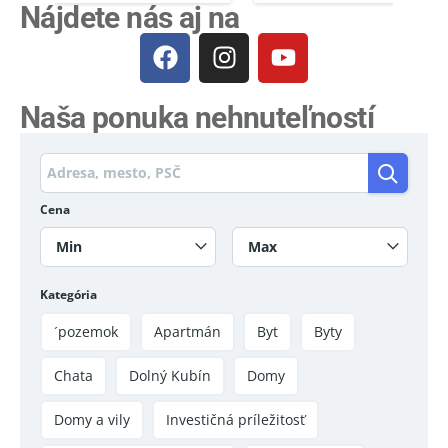
Nájdete nás aj na
Naša ponuka nehnuteľností
Cena
Min
Max
Kategória
´pozemok
Apartmán
Byt
Byty
Chata
Dolný Kubín
Domy
Domy a vily
Investičná príležitosť