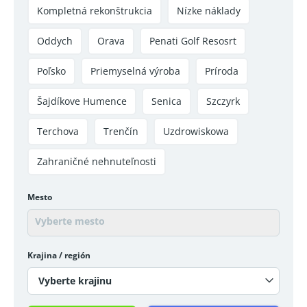
Kompletná rekonštrukcia
Nízke náklady
Oddych
Orava
Penati Golf Resosrt
Poľsko
Priemyselná výroba
Príroda
Šajdíkove Humence
Senica
Szczyrk
Terchova
Trenčín
Uzdrowiskowa
Zahraničné nehnuteľnosti
Mesto
Krajina / región
Vyberte krajinu