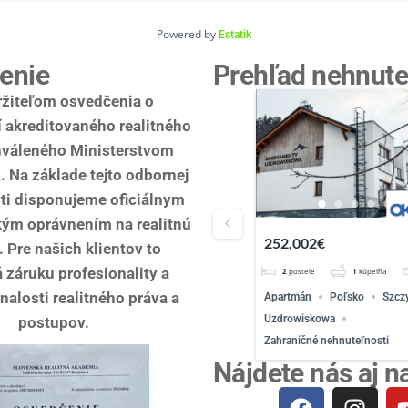
Powered by
Estatik
enie
Prehľad nehnute
žiteľom osvedčenia o
 akreditovaného realitného
hváleného Ministerstvom
. Na základe tejto odbornej
ti disponujeme oficiálnym
ým oprávnením na realitnú
252,002€
300,000€
. Pre našich klientov to
záruku profesionality a
2
postele
1
kúpeľňa
56
m²
2
postele
1
kúpeľňa
znalosti realitného práva a
Apartmán
Poľsko
Szczyrk
Domy
Domy a vily
Uzdrowiskowa
Penati Golf Resosrt
postupov.
Zahraničné nehnuteľnosti
Šajdíkove Humence
Senic
Nájdete nás aj n