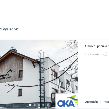
1 výsledok
OKAreal ponúka n
2
postele
Apartmán
Poľs