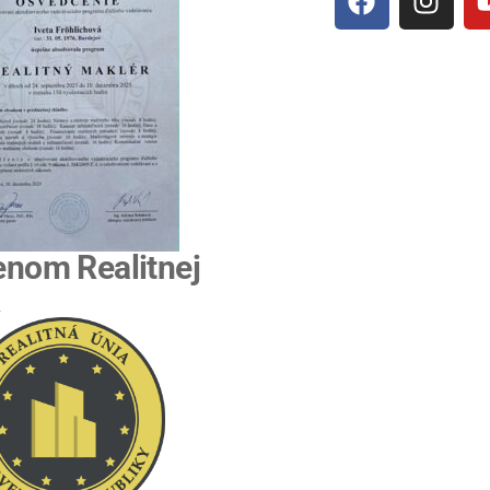
enom Realitnej
R