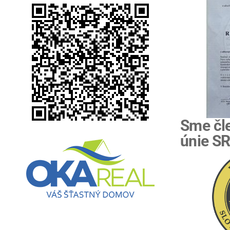
Sme čl
únie S