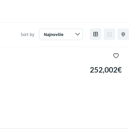
Sort by
252,002€