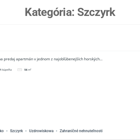
Kategória:
Szczyrk
a predaj apartmán v jednom z najobľúbenejších horských...
1
kúpeľňa
56
m²
ko
Szczyrk
Uzdrowiskowa
Zahraničné nehnuteľnosti