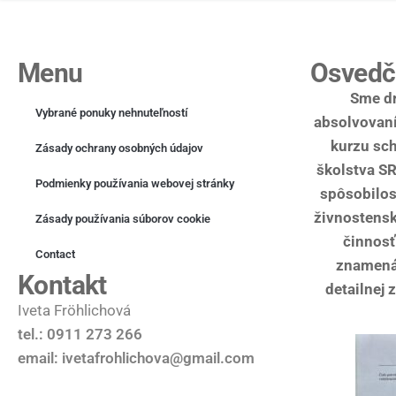
Menu
Osvedč
Sme dr
Vybrané ponuky nehnuteľností
absolvovaní
kurzu sc
Zásady ochrany osobných údajov
školstva SR
Podmienky používania webovej stránky
spôsobilos
živnostensk
Zásady používania súborov cookie
153,500€
činnosť
Contact
znamená 
2
postele
1
kúpeľňa
Kontakt
57.9
m²
detailnej 
Byt
Byt
Byty
Iveta Fröhlichová
Dolný Kubín
tel.: 0911 273 266
Kompletná rekonštrukcia
email: ivetafrohlichova@gmail.com
Nízke náklady
Orava