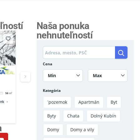
ľností
Naša ponuka
nehnuteľností
Cena
Min
Max
´pozemok
299,000€
Investičná príležitosť
Kategória
82
m²
5
2
Priemyselná výroba
´pozemok
Apartmán
Byt
Chata
Oddych
Príroda
Terchova
Byty
Chata
Dolný Kubín
a
a
Domy
Domy a vily