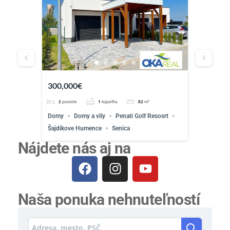
300,000€
299,0
2
postele
1
kúpeľňa
82
m²
5
Domy
Domy a vily
Penati Golf Resosrt
Chata
osti
Šajdíkove Humence
Senica
Nájdete nás aj na
Naša ponuka nehnuteľností