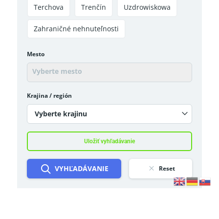
Terchova
Trenčín
Uzdrowiskowa
Zahraničné nehnuteľnosti
Mesto
Krajina / región
Vyberte krajinu
Uložiť vyhľadávanie
VYHĽADÁVANIE
Reset
Doplnok pre WordPress Cookie od Real Cookie
Bannera