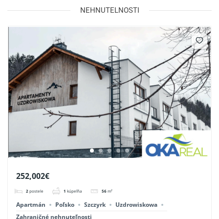
Alarm
NEHNUTELNOSTI
Podlahové kúrenie
Prístup do spoločnej záhrady
Výhodou je lokalita:
-1,4 km – lyžiarske stredisko COS Skrzyczne
-3,5 km – Szczyrk Mountain Resort
-3,6 km – Beskid Sport Arena
-Výborná dostupnosť z ČR a SR
Text, fotografie a videá sú majetkom realitnej
kancelárie OKAreal. Za ich nepovolené šírenie ,
kopírovanie, upravovanie si vyhradzujeme právo
na finančné odškodnenie.
252,002€
2
postele
1
kúpeľňa
56
m²
Apartmán
Poľsko
Szczyrk
Uzdrowiskowa
Zahraničné nehnuteľnosti