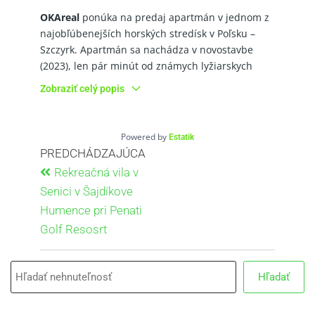
OKAreal
ponúka na predaj apartmán v jednom z
najobľúbenejších horských stredísk v Poľsku –
Szczyrk. Apartmán sa nachádza v novostavbe
(2023), len pár minút od známych lyžiarskych
areálov a turistických trás.
Zobraziť celý popis
Cena - 252.000 €
Parametre:
Powered by
Estatik
Rozloha apartmánu je 55 m².
PREDCHÁDZAJÚCA
Apartmán pozostáva z :
Rekreačná vila v
-2 samostatné izby, obývacia izba s kuchynským
Senici v Šajdíkove
kútom, kúpeľňa, balkón s výhľadom na hory
Humence pri Penati
K apartmánu prináleží vlastné parkovacie miesto
Golf Resosrt
a pivnica.
Parkovacie miesto je v cene.
Hľadať
Sauna v spoločných priestoroch
Bezpečnostný systém:
Kamerový systém (monitoring)