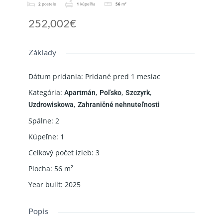
2
postele
1
kúpeľňa
56
m²
252,002€
Základy
Dátum pridania
:
Pridané pred 1 mesiac
Kategória
:
,
,
,
Apartmán
Poľsko
Szczyrk
,
Uzdrowiskowa
Zahraničné nehnuteľnosti
Spálne
:
2
Kúpeľne
:
1
Celkový počet izieb
:
3
Plocha
:
56
m²
Year built
:
2025
Popis