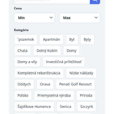
Cena
Min
Max
Kategória
´pozemok
Apartmán
Byt
Byty
Chata
Dolný Kubín
Domy
Domy a vily
Investičná príležitosť
Kompletná rekonštrukcia
Nízke náklady
Oddych
Orava
Penati Golf Resosrt
Poľsko
Priemyselná výroba
Príroda
Šajdíkove Humence
Senica
Szczyrk