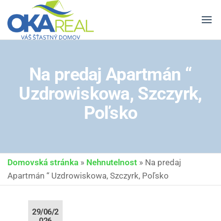
OKA
Predaj, kúpa
a
REAL
financovanie
nehnuteľností
Na predaj Apartmán “
Uzdrowiskowa, Szczyrk,
Poľsko
Domovská stránka
»
Nehnutelnost
»
Na predaj
Apartmán “ Uzdrowiskowa, Szczyrk, Poľsko
29/06/2
026